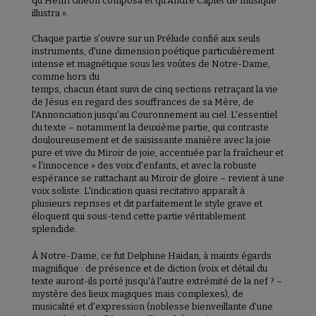
qu'Henri Ghéon composa et qu'André Caplet de musique
illustra ».
Chaque partie s'ouvre sur un Prélude confié aux seuls
instruments, d'une dimension poétique particulièrement
intense et magnétique sous les voûtes de Notre-Dame,
comme hors du
temps, chacun étant suivi de cinq sections retraçant la vie
de Jésus en regard des souffrances de sa Mère, de
l'Annonciation jusqu'au Couronnement au ciel. L'essentiel
du texte – notamment la deuxième partie, qui contraste
douloureusement et de saisissante manière avec la joie
pure et vive du Miroir de joie, accentuée par la fraîcheur et
« l'innocence » des voix d'enfants, et avec la robuste
espérance se rattachant au Miroir de gloire – revient à une
voix soliste. L'indication quasi recitativo apparaît à
plusieurs reprises et dit parfaitement le style grave et
éloquent qui sous-tend cette partie véritablement
splendide.
À Notre-Dame, ce fut Delphine Haidan, à maints égards
magnifique : de présence et de diction (voix et détail du
texte auront-ils porté jusqu'à l'autre extrémité de la nef ? –
mystère des lieux magiques mais complexes), de
musicalité et d'expression (noblesse bienveillante d'une