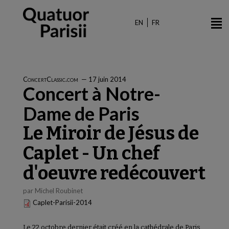
Aller
au
EN
FR
contenu
principal
ConcertClassic.com
—
17 juin 2014
Concert à Notre-
Dame de Paris
Le Miroir de Jésus de
Caplet - Un chef
d'oeuvre redécouvert
par Michel Roubinet
Caplet-Parisii-2014
Le 22 octobre dernier était créé en la cathédrale de Paris