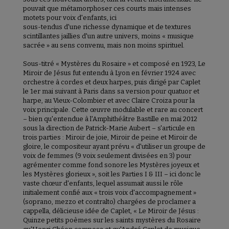
pouvait que métamorphoser ces courts mais intenses
motets pour voix d'enfants, ici
sous-tendus d'une richesse dynamique et de textures
scintillantes jaillies d'un autre univers, moins « musique
sacrée » au sens convenu, mais non moins spirituel.
Sous-titré « Mystères du Rosaire » et composé en 1923, Le
Miroir de Jésus fut entendu à Lyon en février 1924 avec
orchestre à cordes et deux harpes, puis dirigé par Caplet
le 1er mai suivant à Paris dans sa version pour quatuor et
harpe, au Vieux-Colombier et avec Claire Croiza pour la
voix principale. Cette œuvre modulable et rare au concert
– bien qu'entendue à l'Amphithéâtre Bastille en mai 2012
sous la direction de Patrick-Marie Aubert – s'articule en
trois parties : Miroir de joie, Miroir de peine et Miroir de
gloire, le compositeur ayant prévu « d'utiliser un groupe de
voix de femmes (9 voix seulement divisées en 3) pour
agrémenter comme fond sonore les Mystères joyeux et
les Mystères glorieux », soit les Parties I & III – ici donc le
vaste chœur d'enfants, lequel assumait aussi le rôle
initialement confié aux « trois voix d'accompagnement »
(soprano, mezzo et contralto) chargées de proclamer a
cappella, délicieuse idée de Caplet, « Le Miroir de Jésus :
Quinze petits poèmes sur les saints mystères du Rosaire