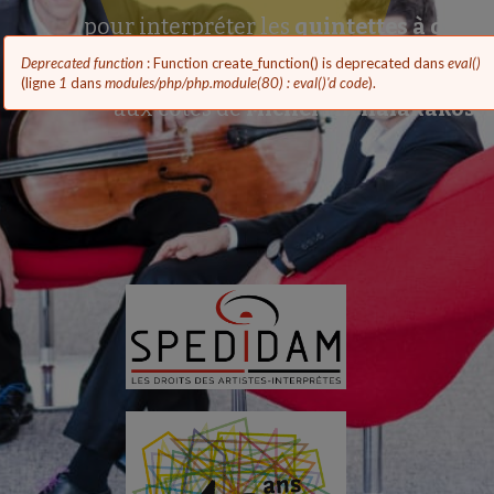
au
Festival France Musique
de
pour interpréter les
quintettes à deux 
l'été 2020 :
Mozart/Brahms
Message
Deprecated function
: Function create_function() is deprecated dans
eval()
d'erreur
(ligne
1
dans
modules/php/php.module(80) : eval()'d code
).
concert diffusé le 30/06/20 sur
aux côtés de
Michel Michalakakos, a
France Musique