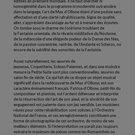
éditées en première mondiale. Il ne faut chercher ni
homogénéité dans le programme ni modernité outrancière
dans le langage, l’art de Max d’Ollone étant d’une poésie sans
affectation et d’une clarté rafraîchissante. Signe de qualité,
elles s’apprécient davantage au fur et à mesure des écoutes.
On tombe sous le charme de l’onirisme troublant de
la Fantaisie orientale, de la rêverie méditative du Nocturne,
de la mélancolie d’une élégante pudeur de la Danse des fées,
de la passion concentrée, rentrée, de l’Andante et Scherzo, ou
encore de la subtilité des sonorités de la Fantaisie.
Assez naturellement, les œuvres de
jeunesse, Coquetterie, Scènes Païennes, et dans une moindre
mesure la Petite Suite sont plus conventionnelles, œuvres de
salon fin de siècle. Ce qui fait de ce disque un objet musical
significatif dans la redécouverte de Max d’Ollone, est son
caractère éminemment français. Patrice d’Ollone, petit-fils du
compositeur et pianiste, est l’ardent défenseur et interprète
de la résurrection de l’art de son aïeul, et la sincérité de son
engagement est patente dans son jeu sensible. Les musiciens
réunis pour cette réhabilitation sont solistes à l’Orchestre
National de France, et ces enregistrements constituent une
forme de photographie de cet orchestre, du moins de ses
meilleurs éléments. Si l’interprétation ne paraît pas toujours
extraire le maximum de pièces comme les Romanichels ou