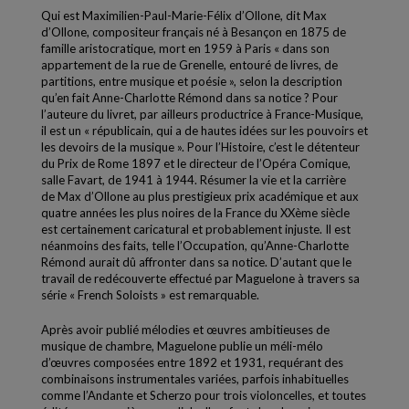
Qui est Maximilien-Paul-Marie-Félix d’Ollone, dit Max
d’Ollone, compositeur français né à Besançon en 1875 de
famille aristocratique, mort en 1959 à Paris « dans son
appartement de la rue de Grenelle, entouré de livres, de
partitions, entre musique et poésie », selon la description
qu’en fait Anne-Charlotte Rémond dans sa notice ? Pour
l’auteure du livret, par ailleurs productrice à France-Musique,
il est un « républicain, qui a de hautes idées sur les pouvoirs et
les devoirs de la musique ». Pour l’Histoire, c’est le détenteur
du Prix de Rome 1897 et le directeur de l’Opéra Comique,
salle Favart, de 1941 à 1944. Résumer la vie et la carrière
de Max d’Ollone au plus prestigieux prix académique et aux
quatre années les plus noires de la France du XXème siècle
est certainement caricatural et probablement injuste. Il est
néanmoins des faits, telle l’Occupation, qu’Anne-Charlotte
Rémond aurait dû affronter dans sa notice. D’autant que le
travail de redécouverte effectué par Maguelone à travers sa
série « French Soloists » est remarquable.
Après avoir publié mélodies et œuvres ambitieuses de
musique de chambre, Maguelone publie un méli-mélo
d’œuvres composées entre 1892 et 1931, requérant des
combinaisons instrumentales variées, parfois inhabituelles
comme l’Andante et Scherzo pour trois violoncelles, et toutes