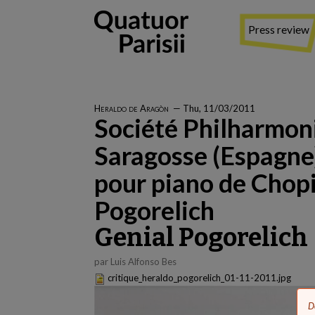
Skip
to
Press review
main
content
Heraldo de Aragòn
—
Thu, 11/03/2011
Société Philharmon
Saragosse (Espagne
pour piano de Chopi
Pogorelich
Genial Pogorelich
par Luis Alfonso Bes
critique_heraldo_pogorelich_01-11-2011.jpg
E
D