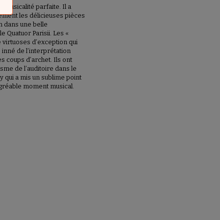
a musicalité parfaite. Il a
lement les délicieuses pièces
n dans une belle
 Quatuor Parisii. Les «
re virtuoses d’exception qui
inné de l’interprétation
s coups d’archet. Ils ont
sme de l’auditoire dans le
 qui a mis un sublime point
agréable moment musical.
.