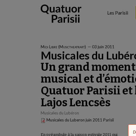
Aller
au
Les Parisii
contenu
principal
Midi Libre (Musictheatrart)
—
03 juin 2011
Musicales du Lubér
Un grand moment
musical et d’émoti
Quatuor Parisii et
Lajos Lencsès
Musicales du Lubéron
Musicales du Luberon juin 2011 Parisii
D
En préambule à la saison estivale 2011 qui