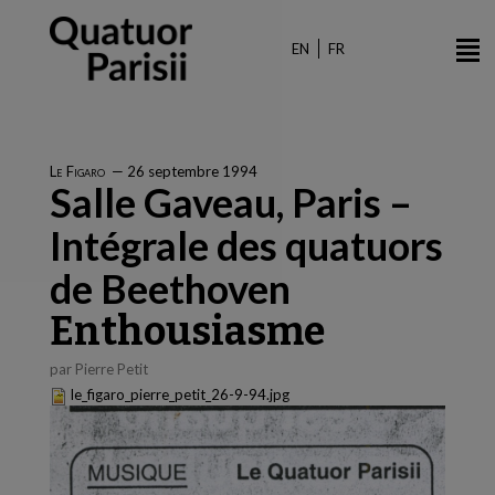
Aller
au
EN
FR
contenu
principal
Le Figaro
—
26 septembre 1994
Salle Gaveau, Paris –
Intégrale des quatuors
de Beethoven
Enthousiasme
par Pierre Petit
le_figaro_pierre_petit_26-9-94.jpg