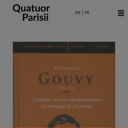
Skip
to
EN
FR
main
content