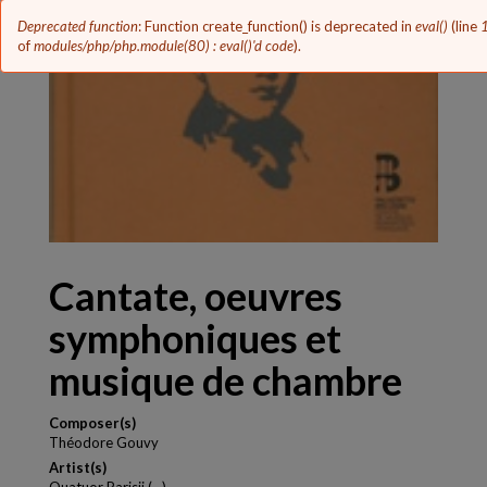
Error
Deprecated function
: Function create_function() is deprecated in
eval()
(line
message
of
modules/php/php.module(80) : eval()'d code
).
Cantate, oeuvres
symphoniques et
musique de chambre
Composer(s)
Théodore Gouvy
Artist(s)
Quatuor Parisii (...)