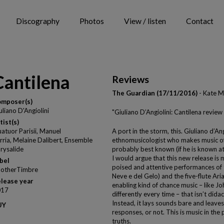
Discography
Photos
View / listen
Contact
Cantilena
Reviews
The Guardian (17/11/2016)
- Kate M
mposer(s)
uliano D'Angiolini
"Giuliano D’Angiolini: Cantilena review
tist(s)
atuor Parisii, Manuel
A port in the storm, this. Giuliano d’An
rria, Melaine Dalibert, Ensemble
ethnomusicologist who makes music of
rysalide
probably best known (if he is known at
I would argue that this new release is 
bel
poised and attentive performances of th
otherTimbre
Neve e del Gelo) and the five-flute Aria
lease year
enabling kind of chance music – like Jo
017
differently every time – that isn’t dida
Instead, it lays sounds bare and leave
UY
responses, or not. This is music in the 
truths.