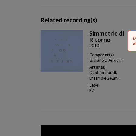
Related recording(s)
Simmetrie di
E
D
Ritorno
m
o
2010
Composer(s)
Giuliano D’Angiolini
Artist(s)
Quatuor Parisii,
Ensemble 2e2m…
Label
RZ