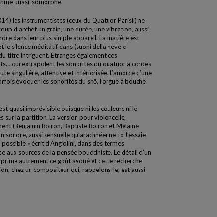
rythme quasi isomorphe.
14) les instrumentistes (ceux du Quatuor Parisii) ne
oup d’archet un grain, une durée, une vibration, aussi
endre dans leur plus simple appareil. La matière est
et le silence méditatif dans (suoni della neve e
du titre intriguent. Étranges également ces
ts… qui extrapolent les sonorités du quatuor à cordes
te singulière, attentive et intériorisée. L’amorce d’une
fois évoquer les sonorités du shō, l’orgue à bouche
st quasi imprévisible puisque ni les couleurs ni le
 sur la partition. La version pour violoncelle,
ent (Benjamin Boiron, Baptiste Boiron et Melaine
on sonore, aussi sensuelle qu’arachnéenne : « J’essaie
ns possible » écrit d’Angiolini, dans des termes
ise aux sources de la pensée bouddhiste. Le détail d’un
prime autrement ce goût avoué et cette recherche
tion, chez un compositeur qui, rappelons-le, est aussi