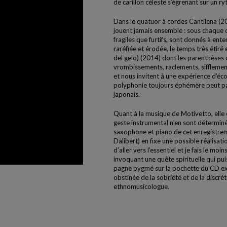
de carillon céleste s’égrenant sur un 
Dans le quatuor à cordes Cantilena (20
jouent jamais ensemble : sous chaque c
fragiles que furtifs, sont donnés à ent
raréfiée et érodée, le temps très étiré 
del gelo) (2014) dont les parenthèses 
vrombissements, raclements, sifflemen
et nous invitent à une expérience d’écou
polyphonie toujours éphémère peut par
japonais.
Quant à la musique de Motivetto, elle e
geste instrumental n’en sont déterminés
saxophone et piano de cet enregistrem
Dalibert) en fixe une possible réalisati
d’aller vers l’essentiel et je fais le moi
invoquant une quête spirituelle qui pu
pagne pygmé sur la pochette du CD ex
obstinée de la sobriété et de la discré
ethnomusicologue.