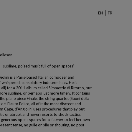
EN
FR
olleson
 – sublime, poised music full of open spaces"
giolini is a Paris-based Italian composer and
 whispered, consolatory indeterminacy. He is
 all) for a 2011 album called Simmetrie di Ritorno, but
more sublime, or perhaps just more timely. It contains
e piano piece Finale, the string quartet (Suoni della
 del Flauto Eolico, all of it the most discreet and
hn Cage, d’Angiolini uses procedures that play out
ctic or abrupt and never resorts to shock tactics.
s generous opens spaces for a listener to feel her own
present tense, no guile or bile or shouting, no post-