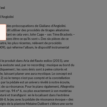
Tosi
'Angiolini
entre des préoccupations de Giuliano d’Angiolini.
, il dit utiliser des procédés de tirages aléatoires
gardant en cela vers John Cage – ses Time Brackets –
 les sons être ce qu’ils sont ». Des six pièces de ce
re, les plus récentes, relèvent de procédés
9), qui referme l’album, le dispositif instrumental
 qui le produit dans Aria del flauto eolico (2015), une
ia exécute seul, par re-recording : musique au bord du
diquement ; les sons émis sont à peine colorés et
ée, laissant planer une aura mystique. Le concept est
) où le temps n’est pas compté et la constellation
 par la pédale est un univers révélé à notre écoute,
at de sa résonance. Pour le piano également, Allegretto
bert op. 94 n° 6, ou plus exactement à son matériau
ré et transfiguré : en le localisant dans l’extrême
dit-il, le jeu avec la pédale de résonance évoque « des
oigts de la pianiste Melaine Dalibert s’élève une sorte